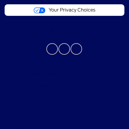
Your Privacy Choices
Contact Us
Bureau of Automotive Repair Registration
Automotive Repair Dealer: Performance Ford
License Number: ARD 297089
Phone: 626-534-6000
Privacy Policy
Contact Us